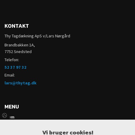
KONTAKT
Thy Tagdækning ApS v/Lars Nørgård
Brandbakken 1A,
7752 Snedsted
Telefon:
52 37 97 32
Email:
lars@thytag.dk
MENU
Hjem
Profil
Vi bruger cookies!
Vi tilbyder