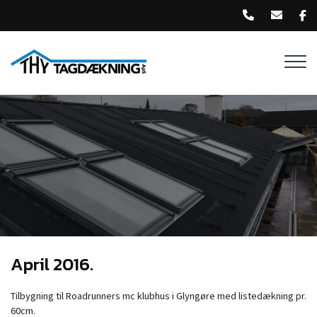
G
å
t
i
l
h
o
v
e
d
i
n
d
h
o
April 2016.​
l
d
Tilbygning til Roadrunners mc klubhus i Glyngøre med listedækning pr.
60cm.