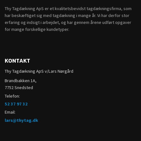
Thy Tagdækning ApS er et kvalitetsbevidst tagdækningsfirma, som
har beskæftiget sig med tagdækning i mange år. Vi har derfor stor
erfaring og indsigt i arbejdet, og har gennem årene udført opgaver
for mange forskellige kundetyper.
KONTAKT
Thy Tagdækning ApS v/Lars Nørgård
Brandbakken 1A,
7752 Snedsted
Telefon:
52 37 97 32
Email:
lars@thytag.dk