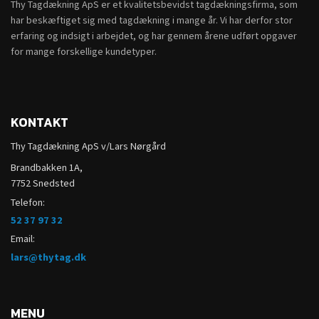
Thy Tagdækning ApS er et kvalitetsbevidst tagdækningsfirma, som
har beskæftiget sig med tagdækning i mange år. Vi har derfor stor
erfaring og indsigt i arbejdet, og har gennem årene udført opgaver
for mange forskellige kundetyper.
KONTAKT
Thy Tagdækning ApS v/Lars Nørgård
Brandbakken 1A,
7752 Snedsted
Telefon:
52 37 97 32
Email:
lars@thytag.dk
MENU